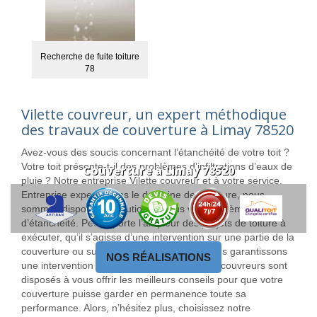
Recherche de fuite toiture
78
Vilette couvreur, un expert méthodique
des travaux de couverture à Limay 78520
Avez-vous des soucis concernant l’étanchéité de votre toit ?
Votre toit présente-t-il des problèmes d’infiltrations d’eaux de
Couverture à Limay 78520
pluie ? Notre entreprise Vilette couvreur et à votre service.
Entreprise experte dans le domaine de la toiture, nous
sommes disposés à solutionner tous vos problèmes
d’étanchéité. Peu importe l’ampleur des projets de toiture à
exécuter, qu’il s’agisse d’une intervention sur une partie de la
couverture ou sur toute sa surface, nous vous garantissons
NOS RÉALISATIONS
une intervention de qualité. Par ailleurs, nos couvreurs sont
disposés à vous offrir les meilleurs conseils pour que votre
couverture puisse garder en permanence toute sa
performance. Alors, n’hésitez plus, choisissez notre